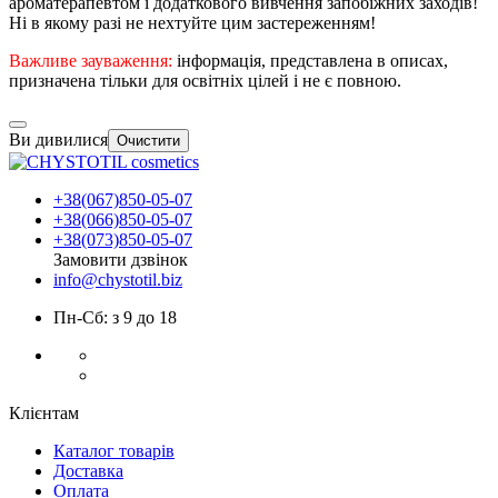
ароматерапевтом
і
додаткового
вивчення
запобіжних заходів
!
Ні
в
якому разі не
нехтуйте
цим
застереженням
!
Важливе
зауваження
:
інформація
,
представлена
в
описах
,
призначена
тільки
для
освітніх
цілей
і
не є
повною
.
Ви дивилися
Очистити
+38(067)850-05-07
+38(066)850-05-07
+38(073)850-05-07
Замовити дзвінок
info@chystotil.biz
Пн-Сб: з 9 до 18
Клієнтам
Каталог товарів
Доставка
Оплата