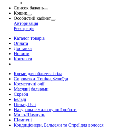
Список бажань
Кошик
Особистий кабінет
Авторизація
Реєстрація
Каталог товарів
Оплата
Доставка
Новини
Контакти
Креми для обличчя і тіла
Сироватки, Тоніки, Флюїди
Косметичні олії
Масляні бальзами
Скраби
Бельді
Пінки, Гелі
Натуральне мило ручної роботи
Мило-Шампунь
Шампуні
Кондиціонери, Бальзами та Спреї для волосся