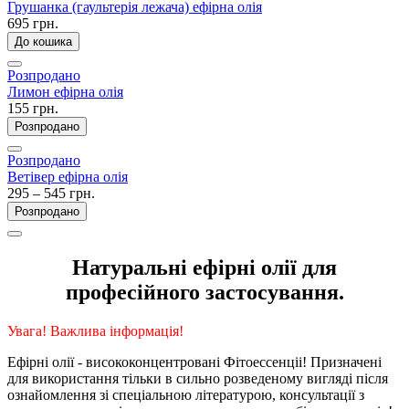
Грушанка (гаультерія лежача) ефірна олія
695 грн.
До кошика
Розпродано
Лимон ефірна олія
155 грн.
Розпродано
Розпродано
Ветівер ефірна олія
295 – 545 грн.
Розпродано
Натуральні
ефірні
олії
для
професійного
застосування
.
Увага!
Важлива інформація!
Ефірні
олії
-
висококонцентровані
Фітоессенціі
!
Призначені
для
використання
тільки
в
сильно
розведеному
вигляді
після
ознайомлення
зі спеціальною
літературою
,
консультації
з