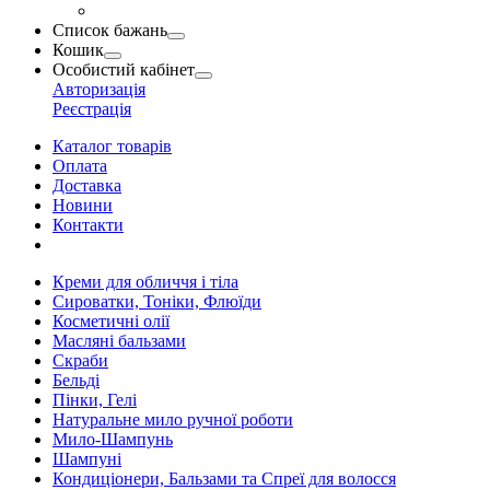
Список бажань
Кошик
Особистий кабінет
Авторизація
Реєстрація
Каталог товарів
Оплата
Доставка
Новини
Контакти
Креми для обличчя і тіла
Сироватки, Тоніки, Флюїди
Косметичні олії
Масляні бальзами
Скраби
Бельді
Пінки, Гелі
Натуральне мило ручної роботи
Мило-Шампунь
Шампуні
Кондиціонери, Бальзами та Спреї для волосся