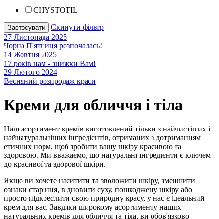
CHYSTOTIL
Скинути фільтр
Застосувати
27 Листопада 2025
Чорна П'ятниця розпочалась!
14 Жовтня 2025
17 років нам - знижки Вам!
29 Лютого 2024
Весняний розпродаж краси
Креми для обличчя і тіла
Наш асортимент кремів виготовлений тільки з найчистіших і
найнатуральніших інгредієнтів, отриманих з дотриманням
етичних норм, щоб зробити вашу шкіру красивою та
здоровою. Ми вважаємо, що натуральні інгредієнти є ключем
до красивої та здорової шкіри.
Якщо ви хочете наситити та зволожити шкіру, зменшити
ознаки старіння, відновити суху, пошкоджену шкіру або
просто підкреслити свою природну красу, у нас є ідеальний
крем для вас. Завдяки широкому асортименту наших
натуральних кремів для обличчя та тіла, ви обов'язково