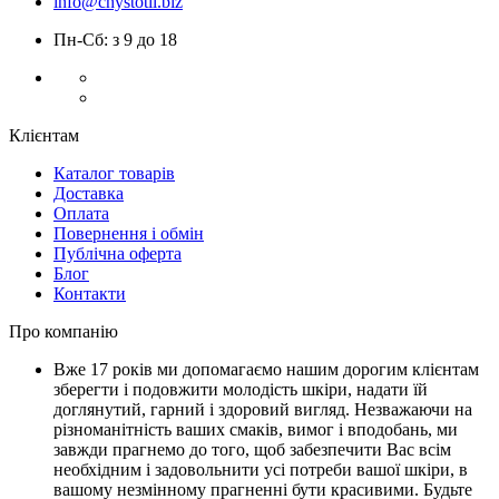
info@chystotil.biz
Пн-Сб: з 9 до 18
Клієнтам
Каталог товарів
Доставка
Оплата
Повернення і обмін
Публічна оферта
Блог
Контакти
Про компанію
Вже 17 років ми допомагаємо нашим дорогим клієнтам
зберегти і подовжити молодість шкіри, надати їй
доглянутий, гарний і здоровий вигляд. Незважаючи на
різноманітність ваших смаків, вимог і вподобань, ми
завжди прагнемо до того, щоб забезпечити Вас всім
необхідним і задовольнити усі потреби вашої шкіри, в
вашому незмінному прагненні бути красивими. Будьте