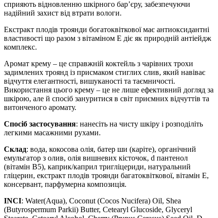
сприяють відновленню шкірного бар’єру, забезпечуючи
надійний захист від втрати вологи.
Екстракт плодів троянди богатоквіткової має антиоксидантні
властивості що разом з вітаміном Е діє як природній антіейдж
комплекс.
Аромат крему – це справжній коктейль з чарівних трохи
задимлених троянд із присмаком стиглих слив, який навіває
відчуття елегантності, вишуканості та таємничості.
Використання цього крему – це не лише ефективний догляд за
шкірою, але й спосіб зануритися в світ приємних відчуттів та
витонченого аромату.
Спосіб застосування
: нанесіть на чисту шкіру і розподіліть
легкими масажними рухами.
Склад
: вода, кокосова олія, батер ши (каріте), органічний
емульгатор з олив, олія вишневих кісточок, d пантенол
(вітамін В5), каприк/каприл тригліцериди, натуральний
гліцерин, екстракт плодів троянди багатоквіткової, вітамін Е,
консервант, парфумерна композиція.
INCI
: Water(Aqua), Сoconut (Cocos Nucifera) Oil, Shea
(Butyrospermum Parkii) Butter, Cetearyl Glucoside, Glyceryl