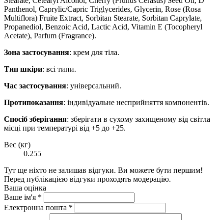
Stearate, Cetearyl Alcohol, Cherry (Prunus Cerasus) Seed Oil, D
Panthenol, Caprylic/Capric Triglycerides, Glycerin, Rose (Rosa
Multiflora) Fruite Extract, Sorbitan Stearate, Sorbitan Caprylate,
Propanediol, Benzoic Acid, Lactic Acid, Vitamin E (Tocopheryl
Acetate), Parfum (Fragrance).
Зона застосування
: крем для тіла.
Тип шкіри
: всі типи.
Час застосування
: універсальний.
Протипоказання
: індивідуальне несприйняття компонентів.
Спосіб зберігання
: зберігати в сухому захищеному від світла
місці при температурі від +5 до +25.
Вес (кг)
0.255
Тут ще ніхто не залишав відгуки. Ви можете бути першим!
Перед публікацією відгуки проходять модерацію.
Ваша оцінка
Ваше ім'я
*
Електронна пошта
*