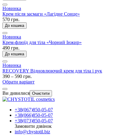
Новинка
Крем після засмаги «Лагідне Сонце»
570 грн.
До кошика
Новинка
Крем-флюїд для тіла «Чорний Інжир»
490 грн.
До кошика
Новинка
RECOVERY Відновлюючий крем для тіла і рук
390 – 590 грн.
Обрати варіант
Ви дивилися
Очистити
+38(067)850-05-07
+38(066)850-05-07
+38(073)850-05-07
Замовити дзвінок
info@chystotil.biz