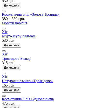
530 грн.
До кошика
Косметична олія «Золота Троянда»
380 – 880 грн.
Обрати варіант
Хіт
Муру-Муру бальзам
530 грн.
До кошика
Хіт
Трояндове Бельді
315 грн.
До кошика
Хіт
Натуральне мило «Трояндове»
165 грн.
До кошика
Косметична Олія Відновлююча
475 грн.