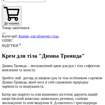
До кошика
Товар закінчився
Категорії:
Креми для обличчя і тіла
,
ОПИС
0
ВІДГУКИ
Крем для тіла "Димна Троянда"
Димна Троянда – зволожуючий крем для рук і тіла з ефектом
живлення та захисту.
Зробіть свій догляд за шкірою рук та тіла особливим з кремом
Димна Троянда, який несе в собі справжню природну
чарівність та вишуканість.
Батер ши (каріте) та олія вишневих кісточок дарують вашій
шкірі багатий комплекс живильних речовин, глибоко
зволожуючи та пом’якшуючи її. Д-пантенол і тригліцериди