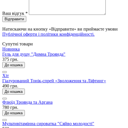
Ваш відгук
*
Відправити
Натискаючи на кнопку «Відправити» ви приймаєте умови
Публічної оферти і політики конфіденційності.
Супутні товари
Новинка
Гель для душу "Димна Троянда"
375 грн.
До кошика
Хіт
Гіалурований Тонік-спрей «Зволоження та Ліфтинг»
490 грн.
До кошика
Флюїд Троянда та Аргана
780 грн.
До кошика
Мультивітамінна сироватка "Сяйво молодості"