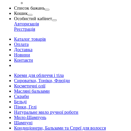
Список бажань
Кошик
Особистий кабінет
Авторизація
Реєстрація
Каталог товарів
Оплата
Доставка
Новини
Контакти
Креми для обличчя і тіла
Сироватки, Тоніки, Флюїди
Косметичні олії
Масляні бальзами
Скраби
Бельді
Пінки, Гелі
Натуральне мило ручної роботи
Мило-Шампунь
Шампуні
Кондиціонери, Бальзами та Спреї для волосся