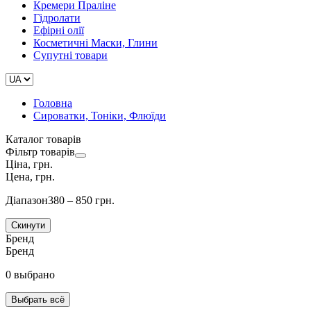
Кремери Праліне
Гідролати
Ефірні олії
Косметичні Маски, Глини
Супутні товари
Головна
Сироватки, Тоніки, Флюїди
Каталог товарів
Фільтр товарів
Ціна, грн.
Цена, грн.
Діапазон
380 – 850 грн.
Скинути
Бренд
Бренд
0 выбрано
Выбрать всё