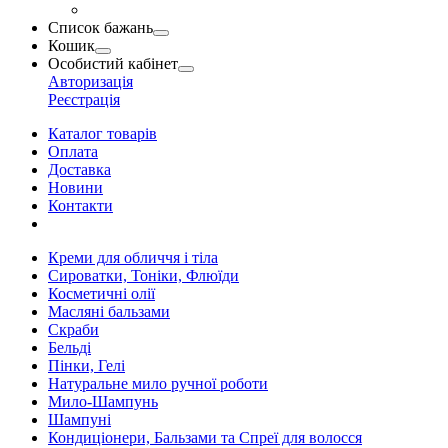
Список бажань
Кошик
Особистий кабінет
Авторизація
Реєстрація
Каталог товарів
Оплата
Доставка
Новини
Контакти
Креми для обличчя і тіла
Сироватки, Тоніки, Флюїди
Косметичні олії
Масляні бальзами
Скраби
Бельді
Пінки, Гелі
Натуральне мило ручної роботи
Мило-Шампунь
Шампуні
Кондиціонери, Бальзами та Спреї для волосся