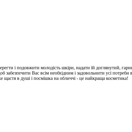
регти і подовжити молодість шкіри, надати їй доглянутий, гарн
щоб забезпечити Вас всім необхідним і задовольнити усі потреби
е щастя в душі і посмішка на обличчі - це найкраща косметика!