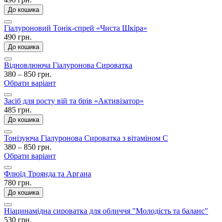
До кошика
Гіалуроновий Тонік-спрей «Чиста Шкіра»
490 грн.
До кошика
Відновлююча Гіалуронова Сироватка
380 – 850 грн.
Обрати варіант
Засіб для росту вій та брів «Активізатор»
485 грн.
До кошика
Тонізуюча Гіалуронова Сироватка з вітаміном С
380 – 850 грн.
Обрати варіант
Флюїд Троянда та Аргана
780 грн.
До кошика
Ніацинамідна сироватка для обличчя "Молодість та баланс"
530 грн.