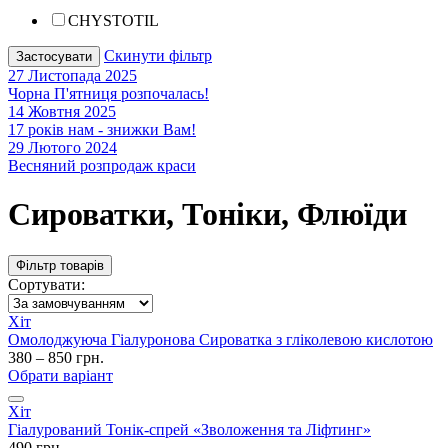
CHYSTOTIL
Скинути фільтр
Застосувати
27 Листопада 2025
Чорна П'ятниця розпочалась!
14 Жовтня 2025
17 років нам - знижки Вам!
29 Лютого 2024
Весняний розпродаж краси
Сироватки, Тоніки, Флюїди
Фільтр товарів
Сортувати:
Хіт
Омолоджуюча Гіалуронова Сироватка з гліколевою кислотою
380 – 850 грн.
Обрати варіант
Хіт
Гіалурований Тонік-спрей «Зволоження та Ліфтинг»
490 грн.