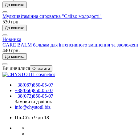
До кошика
Мультивітамінна сироватка "Сяйво молодості"
530 грн.
До кошика
Новинка
CARE BALM бальзам для інтенсивного зміцнення та зволоження
440 грн.
До кошика
Ви дивилися
Очистити
+38(067)850-05-07
+38(066)850-05-07
+38(073)850-05-07
Замовити дзвінок
info@chystotil.biz
Пн-Сб: з 9 до 18