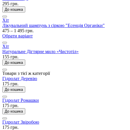
295 грн.
До кошика
Хіт
Лікувальний шампунь з сіркою "Есенція Органіки"
475 – 1 495 грн.
Обрати варіант
Хіт
Натуральне Дігтярне мило «Чистотіл»
155 грн.
До кошика
Товари з тієї ж категорії
Гідролат Деревію
175 грн.
До кошика
Гідролат Ромашки
175 грн.
До кошика
Гідролат Звіробою
175 грн.