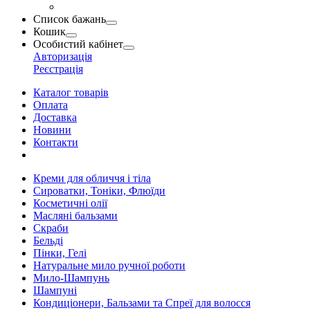
Список бажань
Кошик
Особистий кабінет
Авторизація
Реєстрація
Каталог товарів
Оплата
Доставка
Новини
Контакти
Креми для обличчя і тіла
Сироватки, Тоніки, Флюїди
Косметичні олії
Масляні бальзами
Скраби
Бельді
Пінки, Гелі
Натуральне мило ручної роботи
Мило-Шампунь
Шампуні
Кондиціонери, Бальзами та Спреї для волосся