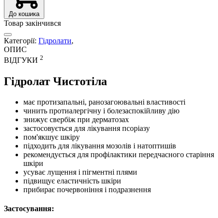
До кошика
Товар закінчився
Категорії:
Гідролати
,
ОПИС
2
ВІДГУКИ
Гідролат Чистотіла
має протизапальні, ранозагоювальні властивості
чинить протиалергічну і болезаспокійливу дію
знижує свербіж при дерматозах
застосовується для лікування псоріазу
пом'якшує шкіру
підходить для лікування мозолів і натоптишів
рекомендується для профілактики передчасного старіння
шкіри
усуває лущення і пігментні плями
підвищує еластичність шкіри
прибирає почервоніння і подразнення
Застосування: