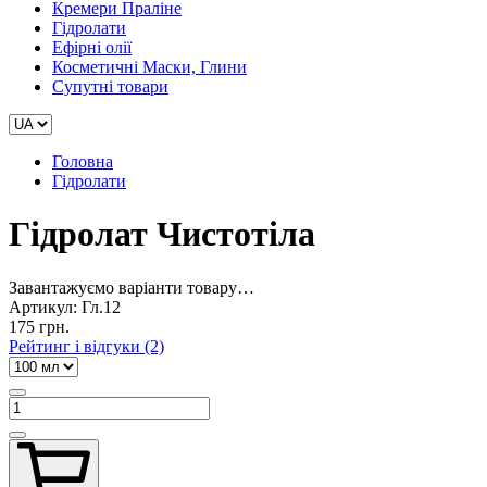
Кремери Праліне
Гідролати
Ефірні олії
Косметичні Маски, Глини
Супутні товари
Головна
Гідролати
Гідролат Чистотіла
Завантажуємо варіанти товару…
Артикул:
Гл.12
175 грн.
Рейтинг і відгуки (2)