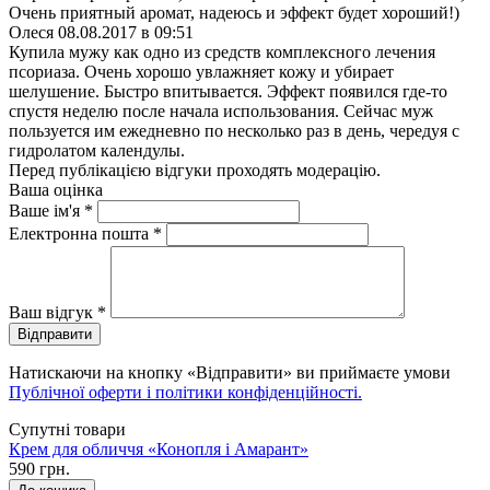
Очень приятный аромат, надеюсь и эффект будет хороший!)
Олеся
08.08.2017 в 09:51
Купила мужу как одно из средств комплексного лечения
псориаза. Очень хорошо увлажняет кожу и убирает
шелушение. Быстро впитывается. Эффект появился где-то
спустя неделю после начала использования. Сейчас муж
пользуется им ежедневно по несколько раз в день, чередуя с
гидролатом календулы.
Перед публікацією відгуки проходять модерацію.
Ваша оцінка
Ваше ім'я
*
Електронна пошта
*
Ваш відгук
*
Відправити
Натискаючи на кнопку «Відправити» ви приймаєте умови
Публічної оферти і політики конфіденційності.
Супутні товари
Крем для обличчя «Конопля і Амарант»
590 грн.