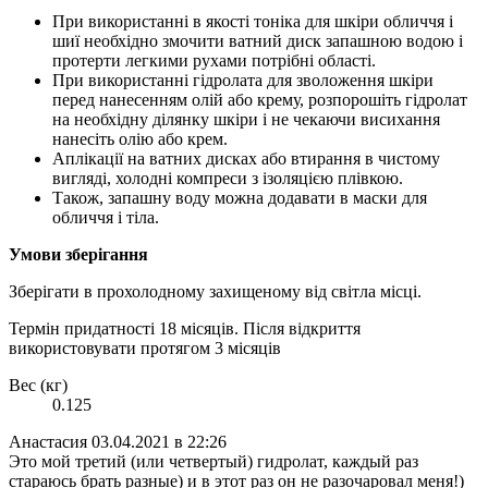
При використанні в якості тоніка для шкіри обличчя і
шиї необхідно змочити ватний диск запашною водою і
протерти легкими рухами потрібні області.
При використанні гідролата для зволоження шкіри
перед нанесенням олій або крему, розпорошіть гідролат
на необхідну ділянку шкіри і не чекаючи висихання
нанесіть олію або крем.
Аплікації на ватних дисках або втирання в чистому
вигляді, холодні компреси з ізоляцією плівкою.
Також, запашну воду можна додавати в маски для
обличчя і тіла.
Умови зберігання
Зберігати в прохолодному захищеному від світла місці.
Термін придатності 18 місяців. Після відкриття
використовувати протягом 3 місяців
Вес (кг)
0.125
Анастасия
03.04.2021 в 22:26
Это мой третий (или четвертый) гидролат, каждый раз
стараюсь брать разные) и в этот раз он не разочаровал меня!)