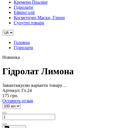
Кремери Праліне
Гідролати
Ефірні олії
Косметичні Маски, Глини
Супутні товари
Головна
Гідролати
Новинка
Гідролат Лимона
Завантажуємо варіанти товару…
Артикул:
Гл.24
175 грн.
Оставить отзыв