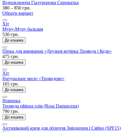
Відновлююча Гіалуронова Сироватка
380 – 850 грн.
Обрати варіант
Хіт
Муру-Муру бальзам
530 грн.
До кошика
Пінка для вмивання «Дружня вечірка Троянда і Кедр»
475 грн.
До кошика
Хіт
Натуральне мило «Трояндове»
165 грн.
До кошика
Новинка
Троянда ефірна олія (Rosa Damascena)
790 грн.
До кошика
Антивіковий крем для обличчя Зміцнення і Сяйво (SPF15)