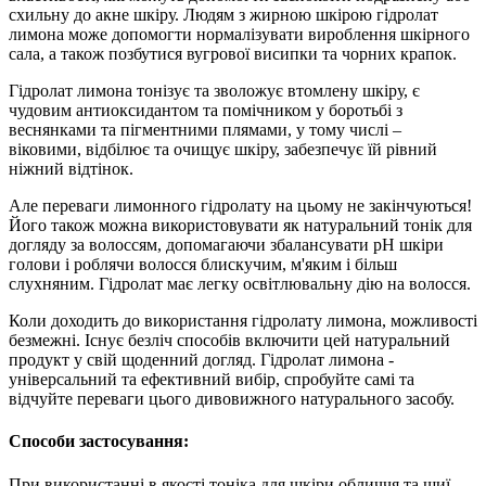
схильну до акне шкіру. Людям з жирною шкірою гідролат
лимона може допомогти нормалізувати вироблення шкірного
сала, а також позбутися вугрової висипки та чорних крапок.
Гідролат лимона тонізує та зволожує втомлену шкіру, є
чудовим антиоксидантом та помічником у боротьбі з
веснянками та пігментними плямами, у тому числі –
віковими, відбілює та очищує шкіру, забезпечує їй рівний
ніжний відтінок.
Але переваги лимонного гідролату на цьому не закінчуються!
Його також можна використовувати як натуральний тонік для
догляду за волоссям, допомагаючи збалансувати рН шкіри
голови і роблячи волосся блискучим, м'яким і більш
слухняним. Гідролат має легку освітлювальну дію на волосся.
Коли доходить до використання гідролату лимона, можливості
безмежні. Існує безліч способів включити цей натуральний
продукт у свій щоденний догляд. Гідролат лимона -
універсальний та ефективний вибір, спробуйте самі та
відчуйте переваги цього дивовижного натурального засобу.
Способи застосування
:
При використанні в якості тоніка для шкіри обличчя та шиї