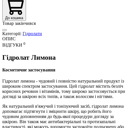
До кошика
Товар закінчився
Категорії:
Гідролати
ОПИС
0
ВІДГУКИ
Гідролат Лимона
Косметичне застосування
Гідролат лимона - чудовий і повністю натуральний продукт із
широким спектром застосування. Цей гідролат містить безліч
корисних речовин і вітамінів, тому широко застосовується при
догляді за шкірою всіх типів, а також волоссям і нігтями.
Як натуральний в'яжучий і тонізуючий засіб, гідролат лимона
допомагає підтягнути і зміцнити шкіру, що робить його
чудовим доповненням до будь-якої процедури догляду за
шкірою. Він також має антибактеріальні та протизапальні
властивості, які можуть допомогти заспокоїти подразнену або