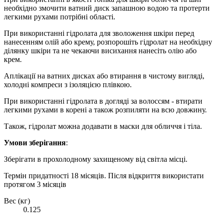
необхідно змочити ватний диск запашною водою та протерти
легкими рухами потрібні області.
При використанні гідролата для зволоження шкіри перед
нанесенням олій або крему, розпорошіть гідролат на необхідну
ділянку шкіри та не чекаючи висихання нанесіть олію або
крем.
Аплікації на ватних дисках або втирання в чистому вигляді,
холодні компреси з ізоляцією плівкою.
При використанні гідролата в догляді за волоссям - втирати
легкими рухами в корені а також розпиляти на всю довжину.
Також, гідролат можна додавати в маски для обличчя і тіла.
Умови зберігання
:
Зберігати в прохолодному захищеному від світла місці.
Термін придатності 18 місяців. Після відкриття використати
протягом 3 місяців
Вес (кг)
0.125