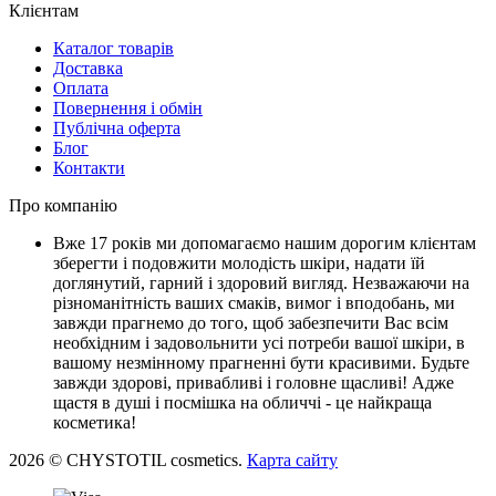
Клієнтам
Каталог товарів
Доставка
Оплата
Повернення і обмін
Публічна оферта
Блог
Контакти
Про компанію
Вже 17 років ми допомагаємо нашим дорогим клієнтам
зберегти і подовжити молодість шкіри, надати їй
доглянутий, гарний і здоровий вигляд. Незважаючи на
різноманітність ваших смаків, вимог і вподобань, ми
завжди прагнемо до того, щоб забезпечити Вас всім
необхідним і задовольнити усі потреби вашої шкіри, в
вашому незмінному прагненні бути красивими. Будьте
завжди здорові, привабливі і головне щасливі! Адже
щастя в душі і посмішка на обличчі - це найкраща
косметика!
2026 © CHYSTOTIL cosmetics.
Карта сайту