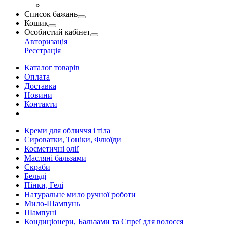
Список бажань
Кошик
Особистий кабінет
Авторизація
Реєстрація
Каталог товарів
Оплата
Доставка
Новини
Контакти
Креми для обличчя і тіла
Сироватки, Тоніки, Флюїди
Косметичні олії
Масляні бальзами
Скраби
Бельді
Пінки, Гелі
Натуральне мило ручної роботи
Мило-Шампунь
Шампуні
Кондиціонери, Бальзами та Спреї для волосся