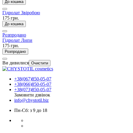
До кошика
Гідролат Звіробою
175 грн.
До кошика
Розпродано
Гідролат Липи
175 грн.
Розпродано
Ви дивилися
Очистити
+38(067)850-05-07
+38(066)850-05-07
+38(073)850-05-07
Замовити дзвінок
info@chystotil.biz
Пн-Сб: з 9 до 18