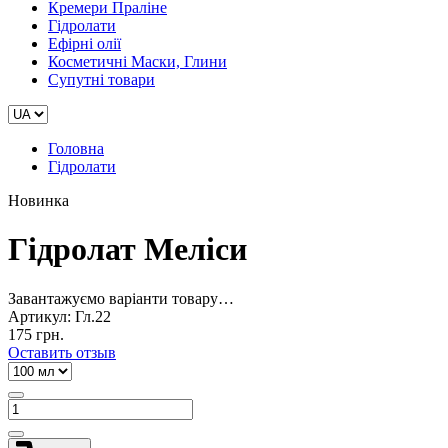
Кремери Праліне
Гідролати
Ефірні олії
Косметичні Маски, Глини
Супутні товари
Головна
Гідролати
Новинка
Гідролат Меліси
Завантажуємо варіанти товару…
Артикул:
Гл.22
175 грн.
Оставить отзыв