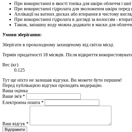
При використанні в якості тоніка для шкіри обличчя і ши
При використанні гідролата для зволоження шкіри перед н
Аплікації на ватних дисках або втирання в чистому вигляд
При використанні гідролата в догляді за волоссям - втир
Також, запашну воду можна додавати в маски для обличчя і 
Умови зберігання:
Зберігати в прохолодному захищеному від світла місці.
Термін придатності 18 місяців. Після відкриття використовуват
Вес (кг)
0.125
Тут ще ніхто не залишав відгуки. Ви можете бути першим!
Перед публікацією відгуки проходять модерацію.
Ваша оцінка
Ваше ім'я
*
Електронна пошта
*
Ваш відгук
*
Відправити