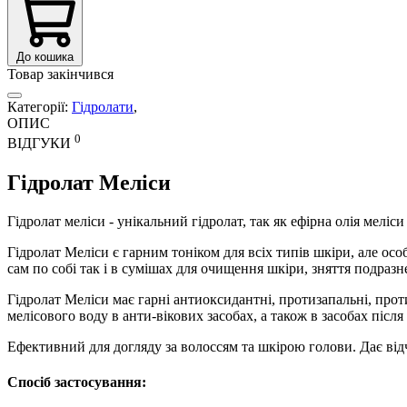
До кошика
Товар закінчився
Категорії:
Гідролати
,
ОПИС
0
ВІДГУКИ
Гідролат Меліси
Гідролат меліси - унікальний гідролат, так як ефірна олія меліс
Гідролат Меліси є гарним тоніком для всіх типів шкіри, але осо
сам по собі так і в сумішах для очищення шкіри, зняття подразн
Гідролат Меліси має гарні антиоксидантні, протизапальні, про
мелісового воду в анти-вікових засобах, а також в засобах після
Ефективний для догляду за волоссям та шкірою голови. Дає відч
Спосіб застосування: