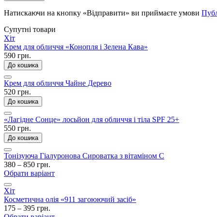
Натискаючи на кнопку «Відправити» ви приймаєте умови
Публ
Супутні товари
Хіт
Крем для обличчя «Конопля і Зелена Кава»
590 грн.
До кошика
Крем для обличчя Чайне Дерево
520 грн.
До кошика
«Лагідне Сонце» лосьйон для обличчя і тіла SPF 25+
550 грн.
До кошика
Тонізуюча Гіалуронова Сироватка з вітаміном С
380 – 850 грн.
Обрати варіант
Хіт
Косметична олія «911 загоюючий засіб»
175 – 395 грн.
Обрати варіант