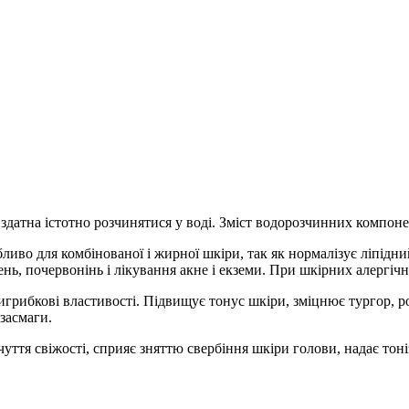
и здатна істотно розчинятися у воді. Зміст водорозчинних компонен
бливо для комбінованої і жирної шкіри, так як нормалізує ліпідн
ень, почервонінь і лікування акне і екземи. При шкірних алергіч
тигрибкові властивості. Підвищує тонус шкіри, зміцнює тургор,
 засмаги.
уття свіжості, сприяє зняттю свербіння шкіри голови, надає тоні