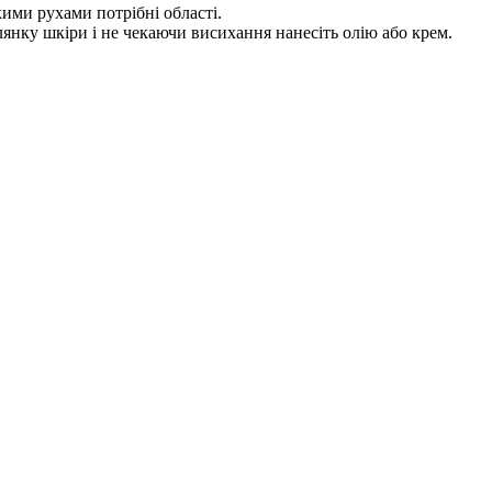
ими рухами потрібні області.
лянку шкіри і не чекаючи висихання нанесіть олію або крем.