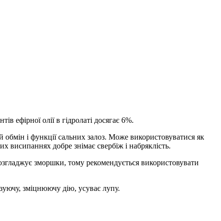
тів ефірної олії в гідролаті досягає 6%.
ий обмін і функції сальних залоз. Може використовуватися як
них висипаннях добре знімає свербіж і набряклість.
 розгладжує зморшки, тому рекомендується використовувати
зуючу, зміцнюючу дію, усуває лупу.