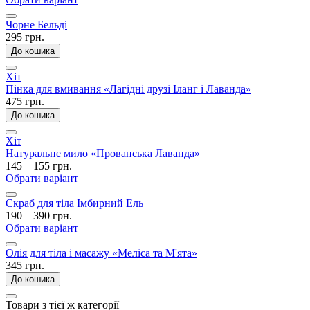
Чорне Бельді
295 грн.
До кошика
Хіт
Пінка для вмивання «Лагідні друзі Іланг і Лаванда»
475 грн.
До кошика
Хіт
Натуральне мило «Прованська Лаванда»
145 – 155 грн.
Обрати варіант
Скраб для тіла Імбирний Ель
190 – 390 грн.
Обрати варіант
Олія для тіла і масажу «Меліса та М'ята»
345 грн.
До кошика
Товари з тієї ж категорії