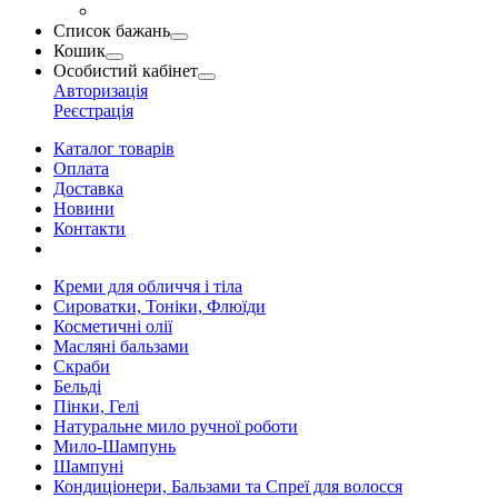
Список бажань
Кошик
Особистий кабінет
Авторизація
Реєстрація
Каталог товарів
Оплата
Доставка
Новини
Контакти
Креми для обличчя і тіла
Сироватки, Тоніки, Флюїди
Косметичні олії
Масляні бальзами
Скраби
Бельді
Пінки, Гелі
Натуральне мило ручної роботи
Мило-Шампунь
Шампуні
Кондиціонери, Бальзами та Спреї для волосся