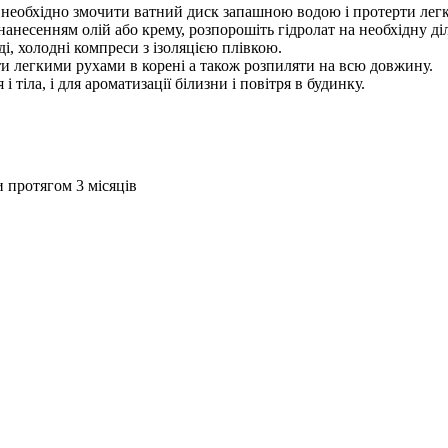
ї необхідно змочити ватний диск запашною водою і протерти легк
анесенням олій або крему, розпорошіть гідролат на необхідну ді
і, холодні компреси з ізоляцією плівкою.
ати легкими рухами в корені а також розпиляти на всю довжину.
тіла, і для ароматизації білизни і повітря в будинку.
и протягом 3 місяців