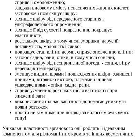
сприяє її омолодженню;
завдяки високому вмісту ненасичених жирних кислот,
заспокоює і пом'якшує шкіру;
захищає шкіру від передчасного старіння і
ультрафіолетового опромінення;
захищає її від сухості і подразнення, покращує
еластичність;
розгладжує шкіру, в тому числі зморшки, дарує їй
доглянутість, молодість і сяйво;
покращує стан клітин дерми, сприяє оновленню клітин;
загоює садна, рани, опіки, в тому числі сонячні;
захищає шкіру від несприятливої погоди - сонця, вітру,
перепадів температур;
зменшує видимі шрами і пошкодження шкіри, залишені
прищами, вітряною віспою, плямами і іншими
ушкодженнями - опіки, садна, рани.
сприяє усуненню розтяжок після вагітності і при
зниженні ваги
використання під час вагітності допомагає уникнути
появи розтяжок
просто не заміниме при догляді за волоссям будь-якого
типу!
Унікальні властивості арганового олії роблять її ідеальним
компонентом для різноманітних кремів та інших косметичних