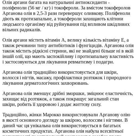
Олія аргани багата на натуральниі антиоксиданти -
поліфеноли (56 мг / кг) і токофероли. За вмістом токоферолов
Арганова олія в 2,5-3 рази перевершує оливкову. Поліфеноли
діють як протизапальне, а токофероли захищають клітини
людського організму від руйнування під впливом шкідливих
вільних радикалів.
Олія аргани містить вітамін А, велику кількість вітаміну Е, а
також речовини типу антибіотиків і фунгіцидів. Арганова олія
також містить рідкісні стерини, які не знайдені більше ні в якій
іншій олії, що мають заспокійливу і протизапальну властивість
і застосовуються для лікування ревматизму і подагри.
Арганова олія традиційно використовується для шкіри,
волосся і нігтів, масажу, профілактики розтяжок і природного
лікування дерматологічних захворювань.
Арганова олія зменшує дрібні зморшки, зміцнює еластичність,
захищає від розтяжок, а також покращує загальний стан
шкіри, робить її здоровою і додає життєву силу.
Традиційно, жінки Марокко використовували Арганову олію
в якості основного догляду за шкірою, волоссям і нігтями. В
даний час ця унікальна олія використовується в багатьох
косметичних продуктах. Арганова олія набула всесвітньої