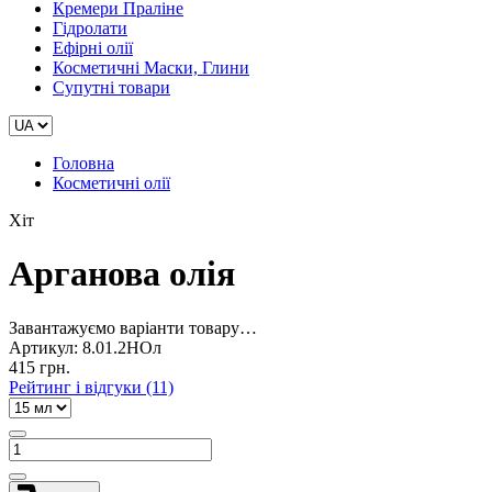
Кремери Праліне
Гідролати
Ефірні олії
Косметичні Маски, Глини
Супутні товари
Головна
Косметичні олії
Хіт
Арганова олія
Завантажуємо варіанти товару…
Артикул:
8.01.2НОл
415 грн.
Рейтинг і відгуки (11)