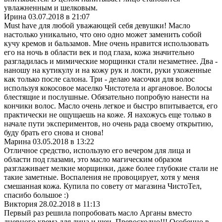
увлажненным и шелковым.
Ирина
03.07.2018 в 21:07
Мust have для любой уважающей себя девушки! Масло
настолько уникально, что оно одно может заменить собой
кучу кремов и бальзамов. Мне очень нравится использовать
его на ночь в области век и под глаза, кожа значительно
разгладилась и мимические морщинки стали незаметнее. Два -
наношу на кутикулу и на кожу рук и локти, руки ухоженные
как только после салона. Три - делаю масочки для волос
используя кокосовое маселко Чистотела и аргановое. Волосы
блестящие и послушные. Обязательно попробую нанести на
кончики волос. Масло очень легкое и быстро впитывается, его
практически не ощущаешь на коже. Я нахожусь еще только в
начале пути экспериментов, но очень рада своему открытию,
буду брать его снова и снова!
Марина
03.05.2018 в 13:22
Отличное средство, использую его вечером для лица и
области под глазами, это масло магическим образом
разглаживает мелкие морщинки, даже более глубокие стали не
такие заметные. Воспаления не провоцирует, хотя у меня
смешанная кожа. Купила по совету от магазина ЧистоТел,
спасибо большое :)
Виктория
28.02.2018 в 11:13
Первый раз решила попробовать масло Арганы вместо
дневного крема для лица и шеи. Превосходно!!! Особенно в