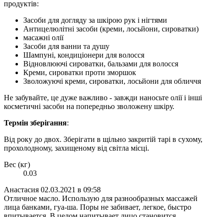
продуктів:
Засоби для догляду за шкірою рук і нігтями
Антицелюлітні засоби (креми, лосьйони, сироватки)
масажні олії
Засоби для ванни та душу
Шампуні, кондиціонери для волосся
Відновлюючі сироватки, бальзами для волосся
Креми, сироватки проти зморшок
Зволожуючі креми, сироватки, лосьйони для обличчя
Не забувайте, це дуже важливо - завжди наносьте олії і інші
косметичні засоби на попередньо зволожену шкіру.
Термін зберігання
:
Від року до двох. Зберігати в щільно закритій тарі в сухому,
прохолодному, захищеному від світла місці.
Вес (кг)
0.03
Анастасия
02.03.2021 в 09:58
Отличное масло. Использую для разнообразных массажей
лица банками, гуа-ша. Поры не забивает, легкое, быстро
впитывается. В целом напитывает лицо становится