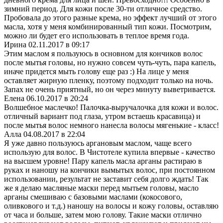
зимний период. Для кожи после 30-ти отличное средство.
Пробовала до этого разные крема, но эффект лучший от этого
масла, хотя у меня комбинированный тип кожи. Посмотрим,
можно ли будет его использовать в теплое время года.
Ирина
02.11.2017 в 09:17
Этим маслом я пользуюсь в основном для кончиков волос
после мытья головы, но нужно совсем чуть-чуть, пара капель,
иначе придется мыть голову еще раз :) На лице у меня
оставляет жирную пленку, поэтому подходит только на ночь.
Запах не очень приятный, но он через минуту выветривается.
Елена
06.10.2017 в 20:24
Волшебное маслечко! Палочка-выручалочка для кожи и волос.
отличный вариант под глаза, утром встаешь красавица) и
после мытья волос немного нанесла волосы мягенькие - класс!
Алла
04.08.2017 в 22:04
Я уже давно пользуюсь аргановым маслом, чаще всего
использую для волос. В Чистотеле купила впервые - качество
на высшем уровне! Пару капель масла арганы растираю в
руках и наношу на кончики вымытых волос, при постоянном
использовании, результат не заставит себя долго ждать! Так
же я делаю масляные маски перед мытьем головы, масло
арганы смешиваю с базовыми маслами (кокосового,
оливкового и т.д.) наношу на волосы и кожу головы, оставляю
от часа и больше, затем мою голову. Такие маски отлично