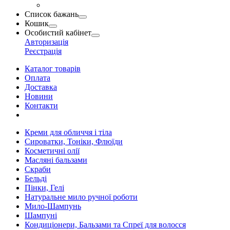
Список бажань
Кошик
Особистий кабінет
Авторизація
Реєстрація
Каталог товарів
Оплата
Доставка
Новини
Контакти
Креми для обличчя і тіла
Сироватки, Тоніки, Флюїди
Косметичні олії
Масляні бальзами
Скраби
Бельді
Пінки, Гелі
Натуральне мило ручної роботи
Мило-Шампунь
Шампуні
Кондиціонери, Бальзами та Спреї для волосся