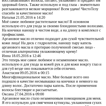
восстанавливают волосы, питают, увлажняют и придают им
здоровый блеск. Также использую и под глаза - значительно
разглаживаются мелкие морщинки! Всем удачи! ЧистоТелу
спасибо за качественное масло!
Наталья
21.05.2016 в 14:20
Моё самое любимое растительное масло! В основном
использую его для ухода за своими блондинистыми волосами.
На кончики наношу в чистом виде, а на длину в комплексе с
профмаслами.
Аргановое масло отлично подходит для сухой чувствительной
кожи лица! На диск с гидролатом, наношу пару капель
арганового масла и протираю полученной смесью лицо -
отличная альтернатива увлажняющему крему!
Инна
18.05.2016 в 12:46
Это теперь мое самое любимое и незаменимое масло.
использую и для ухода за кожей рук и для кожи вокргу глаз и
для губ везде оно показывается себя отлично.
Анастасия
09.05.2016 в 00:15
Многофункциональное масло. Мне больше всего оно
подошло в качестве несмывашки на кончики и немного на
длину волос. Достаточно пары капель. После применения
волосы блестящие и рассыпчатые.
Оксана
27.04.2016 в 09:00
Аргановое масло стало незаменимым помощником для меня.
Я его испульзую для смягчения кутикулы, увлажнения сухих