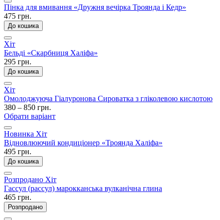
Пінка для вмивання «Дружня вечірка Троянда і Кедр»
475 грн.
До кошика
Хіт
Бельді «Скарбниця Халіфа»
295 грн.
До кошика
Хіт
Омолоджуюча Гіалуронова Сироватка з гліколевою кислотою
380 – 850 грн.
Обрати варіант
Новинка
Хіт
Відновлюючий кондиціонер «Троянда Халіфа»
495 грн.
До кошика
Розпродано
Хіт
Гассул (рассул) марокканська вулканічна глина
465 грн.
Розпродано