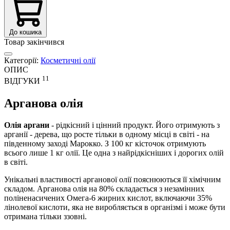
До кошика
Товар закінчився
Категорії:
Косметичні олії
ОПИС
11
ВІДГУКИ
Арганова олія
Олія аргани
- рідкісний і цінний продукт. Його отримують з
арганії - дерева, що росте тільки в одному місці в світі - на
південному заході Марокко. З 100 кг кісточок отримують
всього лише 1 кг олії. Це одна з найрідкісніших і дорогих олій
в світі.
Унікальні властивості арганової олії пояснюються її хімічним
складом. Арганова олія на 80% складається з незамінних
поліненасичених Омега-6 жирних кислот, включаючи 35%
лінолевої кислоти, яка не виробляється в організмі і може бути
отримана тільки ззовні.