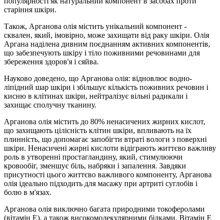
популярності як натуральний компонент в засобах проти
старіння шкіри.
Також, Арганова олія містить унікальний компонент -
сквален, який, імовірно, може захищати від раку шкіри. Олія
Аргана наділена дивним поєднанням активних компонентів,
що забезпечують шкіру і тіло поживними речовинами для
збереження здоров'я і сяйва.
Науково доведено, що Арганова олія: відновлює водно-
ліпідний шар шкіри і збільшує кількість поживних речовин і
кисню в клітинах шкіри, нейтралізує вільні радикали і
захищає сполучну тканину.
Арганова олія містить до 80% ненасичених жирних кислот,
що захищають цілісність клітин шкіри, впливають на їх
плинність, що допомагає запобігти втраті вологи з поверхні
шкіри. Ненасичені жирні кислоти відіграють життєво важливу
роль в утворенні простагландину, який, стимулюючи
кровообіг, зменшує біль, набряки і запалення. Завдяки
присутності цього життєво важливого компоненту, Арганова
олія ідеально підходить для масажу при артриті суглобів і
болю в м'язах.
Арганова олія виключно багата природними токоферолами
(вітамін Е), а також високомолекулярними білками. Вітамін Е