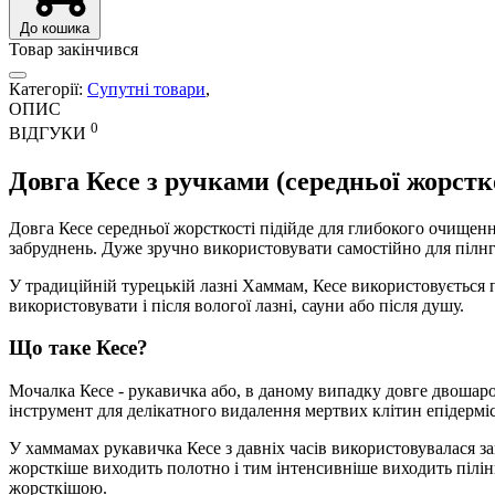
До кошика
Товар закінчився
Категорії:
Супутні товари
,
ОПИС
0
ВІДГУКИ
Довга Кесе з ручками (середньої жорстк
Довга Кесе середньої жорсткості підійде для глибокого очищен
забруднень. Дуже зручно використовувати самостійно для пілнг
У традиційній турецькій лазні Хаммам, Кесе використовується 
використовувати і після вологої лазні, сауни або після душу.
Що таке Кесе?
Мочалка Кесе - рукавичка або, в даному випадку довге двошаро
інструмент для делікатного видалення мертвих клітин епідерміс
У хаммамах рукавичка Кесе з давніх часів використовувалася з
жорсткіше виходить полотно і тим інтенсивніше виходить пілін
жорсткішою.