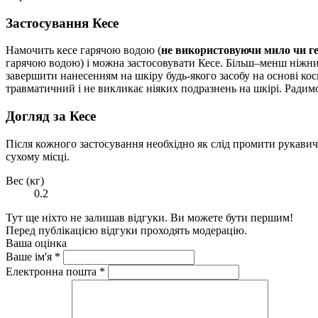
Застосування Кесе
Намочить кесе гарячою водою (
не використовуючи мило чи г
гарячою водою) і можна застосовувати Кесе. Більш–менш ніжни
завершити нанесенням на шкіру будь-якого засобу на основі ко
травматичний і не викликає ніяких подразнень на шкірі. Радимо з
Догляд за Кесе
Після кожного застосування необхідно як слід промити рукавичк
сухому місці.
Вес (кг)
0.2
Тут ще ніхто не залишав відгуки. Ви можете бути першим!
Перед публікацією відгуки проходять модерацію.
Ваша оцінка
Ваше ім'я
*
Електронна пошта
*