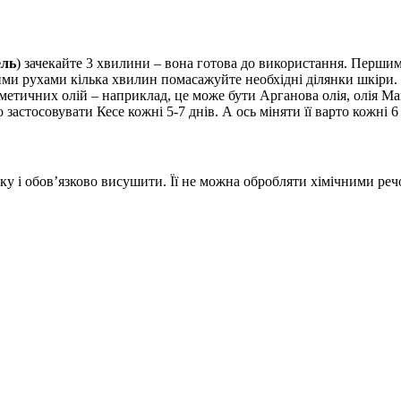
ель
) зачекайте 3 хвилини – вона готова до використання. Перши
ми рухами кілька хвилин помасажуйте необхідні ділянки шкіри.
сметичних олій – наприклад, це може бути Арганова олія, олія Ма
астосовувати Кесе кожні 5-7 днів. А ось міняти її варто кожні 6 
у і обов’язково висушити. Її не можна обробляти хімічними речо