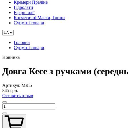
Кремери Праліне
Гідролати
Ефірні олії
Косметичні Маски, Глини
Супутні товари
Головна
Супутні товари
Новинка
Довга Кесе з ручками (середнь
Артикул:
МК.5
845 грн.
Оставить отзыв