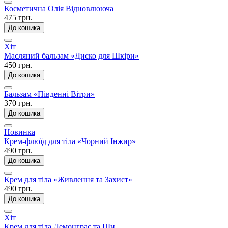
Косметична Олія Відновлююча
475 грн.
До кошика
Хіт
Масляний бальзам «Диско для Шкіри»
450 грн.
До кошика
Бальзам «Південні Вітри»
370 грн.
До кошика
Новинка
Крем-флюїд для тіла «Чорний Інжир»
490 грн.
До кошика
Крем для тіла «Живлення та Захист»
490 грн.
До кошика
Хіт
Крем для тіла Лемонграс та Ши