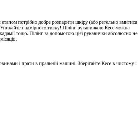
м етапом потрібно добре розпарити шкіру (або ретельно вмитися
 Уникайте надмірного тиску! Пілінг рукавичкою Кесе можна
кадамії тощо. Пілінг за допомогою цієї рукавички абсолютно не
місяців.
винами і прати в пральній машині. Зберігайте Кесе в чистому і