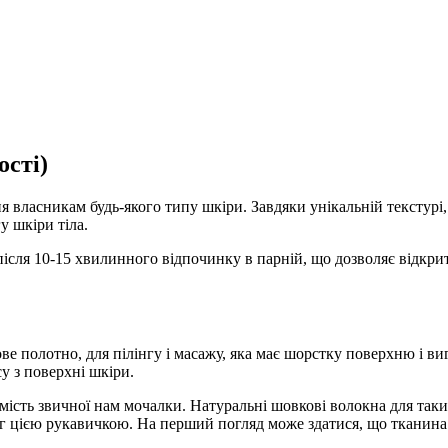
ості)
ня власникам будь-якого типу шкіри. Завдяки унікальній текстурі
у шкіри тіла.
після 10-15 хвилинного відпочинку в парній, що дозволяє відкри
ве полотно, для пілінгу і масажу, яка має шорстку поверхню і в
у з поверхні шкіри.
амість звичної нам мочалки. Натуральні шовкові волокна для так
г цією рукавичкою. На перший погляд може здатися, що тканина н