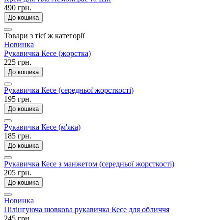
490 грн.
До кошика
Товари з тієї ж категорії
Новинка
Рукавичка Кесе (жорстка)
225 грн.
До кошика
Рукавичка Кесе (середньої жорсткості)
195 грн.
До кошика
Рукавичка Кесе (м'яка)
185 грн.
До кошика
Рукавичка Кесе з манжетом (середньої жорсткості)
205 грн.
До кошика
Новинка
Пілінгуюча шовкова рукавичка Кесе для обличчя
245 грн.