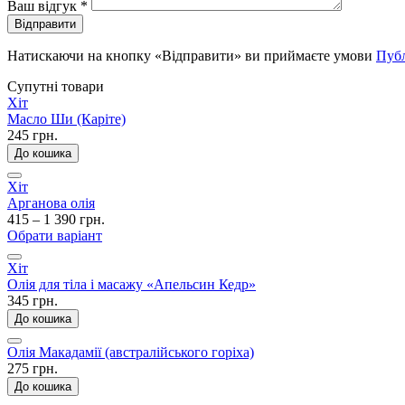
Ваш відгук
*
Відправити
Натискаючи на кнопку «Відправити» ви приймаєте умови
Публ
Супутні товари
Хіт
Масло Ши (Каріте)
245 грн.
До кошика
Хіт
Арганова олія
415 – 1 390 грн.
Обрати варіант
Хіт
Олія для тіла і масажу «Апельсин Кедр»
345 грн.
До кошика
Олія Макадамії (австралійського горіха)
275 грн.
До кошика