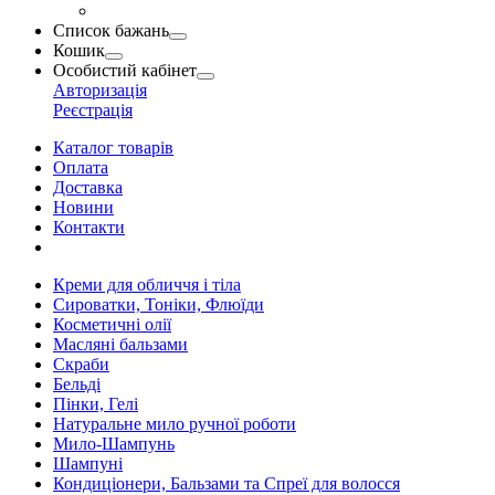
Список бажань
Кошик
Особистий кабінет
Авторизація
Реєстрація
Каталог товарів
Оплата
Доставка
Новини
Контакти
Креми для обличчя і тіла
Сироватки, Тоніки, Флюїди
Косметичні олії
Масляні бальзами
Скраби
Бельді
Пінки, Гелі
Натуральне мило ручної роботи
Мило-Шампунь
Шампуні
Кондиціонери, Бальзами та Спреї для волосся