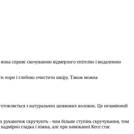
, вона сприяє скочуванню відмерлого епітелію і видаленню
ти пори і глибоко очистити шкіру. Також можна
иготовляється з натуральних шовкових волокон. Це незамінний
их рукавичок скручують - чим більше ступінь скручування, тим
адмірно гладка і ніжна, але при намоканні Кесе стає