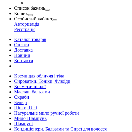
Список бажань
Кошик
Особистий кабінет
Авторизація
Реєстрація
Каталог товарів
Оплата
Доставка
Новини
Контакти
Креми для обличчя і тіла
Сироватки, Тоніки, Флюїди
Косметичні олії
Масляні бальзами
Скраби
Бельді
Пінки, Гелі
Натуральне мило ручної роботи
Мило-Шампунь
Шампуні
Кондиціонери, Бальзами та Спреї для волосся