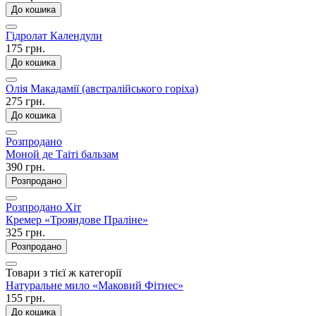
До кошика
Гідролат Календули
175 грн.
До кошика
Олія Макадамії (австралійського горіха)
275 грн.
До кошика
Розпродано
Моной де Таіті бальзам
390 грн.
Розпродано
Розпродано
Хіт
Кремер «Трояндове Праліне»
325 грн.
Розпродано
Товари з тієї ж категорії
Натуральне мило «Маковий Фітнес»
155 грн.
До кошика