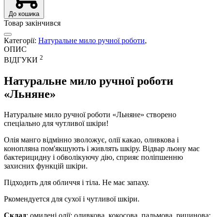
До кошика
Товар закінчився
Категорії:
Натуральне мило ручної роботи
,
ОПИС
2
ВІДГУКИ
Натуральне мило ручної роботи
«Льняне»
Натуральне мило ручної роботи «Льняне» створено
спеціально для чутливої шкіри!
Олія манго відмінно зволожує, олії какао, оливкова і
конопляна пом'якшують і живлять шкіру. Відвар льону має
бактерицидну і обволікуючу дію, сприяє поліпшенню
захисних функцій шкіри.
Підходить для обличчя і тіла. Не має запаху.
Ркомендуется для сухої і чутливої шкіри.
Склад
: омилені олії: оливкова, кокосова, пальмова, рицинова;