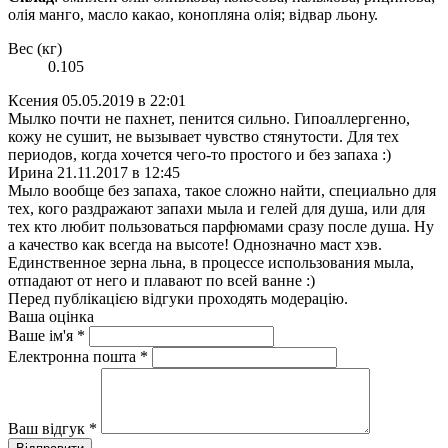
олія манго, масло какао, конопляна олія; відвар льону.
Вес (кг)
0.105
Ксения
05.05.2019 в 22:01
Мылко почти не пахнет, пенится сильно. Гипоаллергенно,
кожу не сушит, не вызывает чувство стянутости. Для тех
периодов, когда хочется чего-то простого и без запаха :)
Ирина
21.11.2017 в 12:45
Мыло вообще без запаха, такое сложно найти, специально для
тех, кого раздражают запахи мыла и гелей для душа, или для
тех кто любит пользоваться парфюмами сразу после душа. Ну
а качество как всегда на высоте! Однозначно маст хэв.
Единственное зерна льна, в процессе использования мыла,
отпадают от него и плавают по всей ванне :)
Перед публікацією відгуки проходять модерацію.
Ваша оцінка
Ваше ім'я
*
Електронна пошта
*
Ваш відгук
*