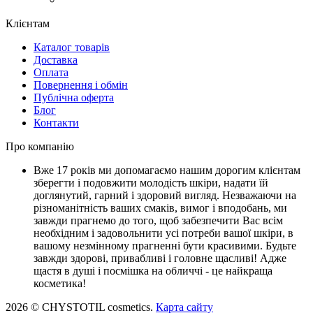
Клієнтам
Каталог товарів
Доставка
Оплата
Повернення і обмін
Публічна оферта
Блог
Контакти
Про компанію
Вже 17 років ми допомагаємо нашим дорогим клієнтам
зберегти і подовжити молодість шкіри, надати їй
доглянутий, гарний і здоровий вигляд. Незважаючи на
різноманітність ваших смаків, вимог і вподобань, ми
завжди прагнемо до того, щоб забезпечити Вас всім
необхідним і задовольнити усі потреби вашої шкіри, в
вашому незмінному прагненні бути красивими. Будьте
завжди здорові, привабливі і головне щасливі! Адже
щастя в душі і посмішка на обличчі - це найкраща
косметика!
2026 © CHYSTOTIL cosmetics.
Карта сайту