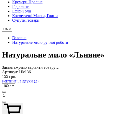
Кремери Праліне
Гідролати
Ефірні олії
Косметичні Маски, Глини
Супутні товари
Головна
Натуральне мило ручної роботи
Натуральне мило «Льняне»
Завантажуємо варіанти товару…
Артикул:
НМ.36
155 грн.
Рейтинг і відгуки (2)