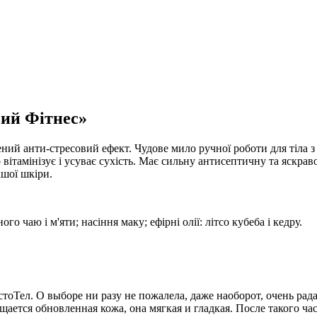
вий Фітнес»
ий анти-стресовий ефект. Чудове мило ручної роботи для тіла з 
вітамінізує і усуває сухість. Має сильну антисептичну та яскра
ашої шкіри.
го чаю і м'яти; насіння маку; ефірні олії: літсо кубеба і кедру.
Тел. О выборе ни разу не пожалела, даже наоборот, очень рада
ущается обновленная кожа, она мягкая и гладкая. После такого ч