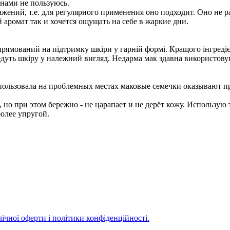
онами не пользуюсь.
жений, т.е. для регулярного применения оно подходит. Оно не 
аромат так и хочется ощущать на себе в жаркие дни.
рямований на підтримку шкіри у гарній формі. Кращого інгредієнт
дуть шкіру у належний вигляд. Недарма мак здавна використовува
спользовала на проблемных местах маковые семечки оказывают 
 но при этом бережно - не царапает и не дерёт кожу. Использу
более упругой.
ічної оферти і політики конфіденційності.