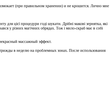
размокает (при правильном хранении) и не крошится. Лично мне
у для цієї процедури годі шукати. Дрібні макові зернятка, які
вся у різних магічних обрядах. Тож і мило-скраб має в собі
прекрасный массажный эффект.
ю трижды в неделю на проблемных зонах. После использования