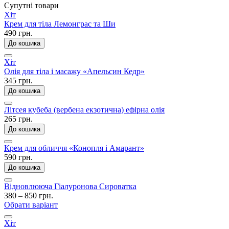
Супутні товари
Хіт
Крем для тіла Лемонграс та Ши
490 грн.
До кошика
Хіт
Олія для тіла і масажу «Апельсин Кедр»
345 грн.
До кошика
Літсея кубеба (вербена екзотична) ефірна олія
265 грн.
До кошика
Крем для обличчя «Конопля і Амарант»
590 грн.
До кошика
Відновлююча Гіалуронова Сироватка
380 – 850 грн.
Обрати варіант
Хіт