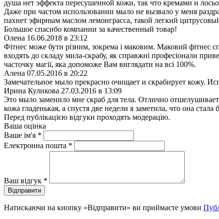
душа нет эффекта пересушенной кожи, так что кремами и лось
Даже при частом использовании мыло не вызвало у меня раздра
пахнет эфирным маслом лемонграсса, такой легкий цитрусовый 
Большое спасибо компании за качественный товар!
Олена
16.06.2018 в 23:12
Фітнес може бути різним, зокрема і маковим. Маковий фітнес сп
входять до складу мила-скрабу, як справжні професіонали приве
часточку магії, яка допоможе Вам виглядати на всі 100%.
Алена
07.05.2016 в 20:22
Замечательное мыло прекрасно очищает и скрабирует кожу. И
Ирина Куликова
27.03.2016 в 13:09
Это мыло заменило мне скраб для тела. Отлично отшелушивает,
кожа гладенькая, а спустя две недели я заметила, что она стала 
Перед публікацією відгуки проходять модерацію.
Ваша оцінка
Ваше ім'я
*
Електронна пошта
*
Ваш відгук
*
Відправити
Натискаючи на кнопку «Відправити» ви приймаєте умови
Публ