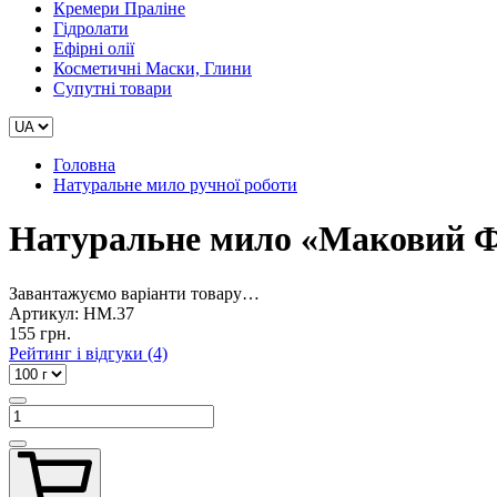
Кремери Праліне
Гідролати
Ефірні олії
Косметичні Маски, Глини
Супутні товари
Головна
Натуральне мило ручної роботи
Натуральне мило «Маковий Ф
Завантажуємо варіанти товару…
Артикул:
НМ.37
155 грн.
Рейтинг і відгуки (4)