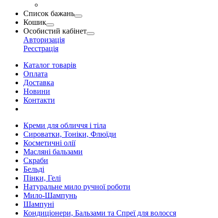
Список бажань
Кошик
Особистий кабінет
Авторизація
Реєстрація
Каталог товарів
Оплата
Доставка
Новини
Контакти
Креми для обличчя і тіла
Сироватки, Тоніки, Флюїди
Косметичні олії
Масляні бальзами
Скраби
Бельді
Пінки, Гелі
Натуральне мило ручної роботи
Мило-Шампунь
Шампуні
Кондиціонери, Бальзами та Спреї для волосся