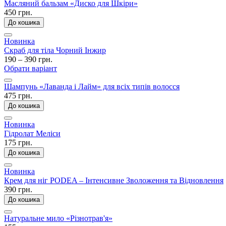
Масляний бальзам «Диско для Шкіри»
450 грн.
До кошика
Новинка
Скраб для тіла Чорний Інжир
190 – 390 грн.
Обрати варіант
Шампунь «Лаванда і Лайм» для всіх типів волосся
475 грн.
До кошика
Новинка
Гідролат Меліси
175 грн.
До кошика
Новинка
Крем для ніг PODEA – Інтенсивне Зволоження та Відновлення
390 грн.
До кошика
Натуральне мило «Різнотрав'я»