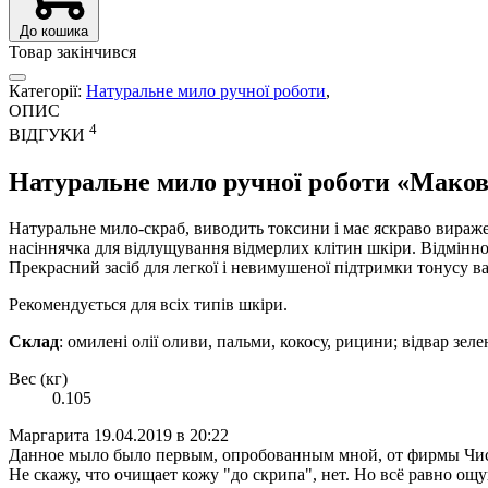
До кошика
Товар закінчився
Категорії:
Натуральне мило ручної роботи
,
ОПИС
4
ВІДГУКИ
Натуральне мило ручної роботи «Мако
Натуральне мило-скраб, виводить токсини і має яскраво виражен
насіннячка для відлущування відмерлих клітин шкіри. Відмінно 
Прекрасний засіб для легкої і невимушеної підтримки тонусу в
Рекомендується для всіх типів шкіри.
Склад
: омилені олії оливи, пальми, кокосу, рицини; відвар зелено
Вес (кг)
0.105
Маргарита
19.04.2019 в 20:22
Данное мыло было первым, опробованным мной, от фирмы Чисто
Не скажу, что очищает кожу "до скрипа", нет. Но всё равно ощ