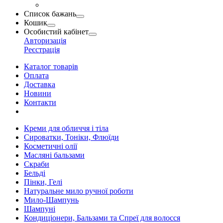
Список бажань
Кошик
Особистий кабінет
Авторизація
Реєстрація
Каталог товарів
Оплата
Доставка
Новини
Контакти
Креми для обличчя і тіла
Сироватки, Тоніки, Флюїди
Косметичні олії
Масляні бальзами
Скраби
Бельді
Пінки, Гелі
Натуральне мило ручної роботи
Мило-Шампунь
Шампуні
Кондиціонери, Бальзами та Спреї для волосся